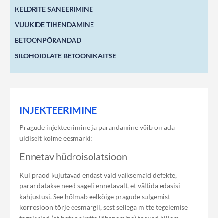
KELDRITE SANEERIMINE
VUUKIDE TIHENDAMINE
BETOONPÕRANDAD
SILOHOIDLATE BETOONIKAITSE
INJEKTEERIMINE
Pragude injekteerimine ja parandamine võib omada
üldiselt kolme eesmärki:
Ennetav hüdroisolatsioon
Kui praod kujutavad endast vaid väiksemaid defekte,
parandatakse need sageli ennetavalt, et vältida edasisi
kahjustusi. See hõlmab eelkõige pragude sulgemist
korrosioonitõrje eesmärgil, sest sellega mitte tegelemise
tagajärjed (nt betoonkatte lõhenemine) toovad hiljem