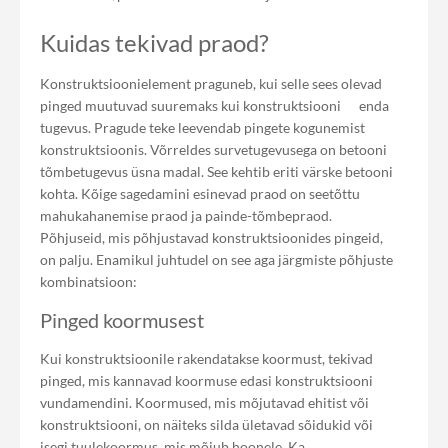
Kuidas tekivad praod?
Konstruktsioonielement praguneb, kui selle sees olevad
pinged muutuvad suuremaks kui konstruktsiooni enda
tugevus. Pragude teke leevendab pingete kogunemist
konstruktsioonis. Võrreldes survetugevusega on betooni
tõmbetugevus üsna madal. See kehtib eriti värske betooni
kohta. Kõige sagedamini esinevad praod on seetõttu
mahukahanemise praod ja painde-tõmbepraod.
Põhjuseid, mis põhjustavad konstruktsioonides pingeid,
on palju. Enamikul juhtudel on see aga järgmiste põhjuste
kombinatsioon:
Pinged koormusest
Kui konstruktsioonile rakendatakse koormust, tekivad
pinged, mis kannavad koormuse edasi konstruktsiooni
vundamendini. Koormused, mis mõjutavad ehitist või
konstruktsiooni, on näiteks silda ületavad sõidukid või
isegi tuulekoormus, mis mõjub hoonele. Ka