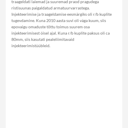
traageldati laiemad ja suuremad praod pragudega
ristisuunas paigaldatud armatuurvarrastega.
Injekteerimise ja traageldamise eesmärgiks oli r/b kuplite
tugevdamine. Kuna 2010 aasta suvi oli väga kuum, siis
epovaigu omaduste tõttu toimus suurem osa
injekteerimisest öisel ajal. Kuna r/b kuplite paksus oli ca
80mm, siis kasutati pealeliimitavaid
injekteerimistüübleid.