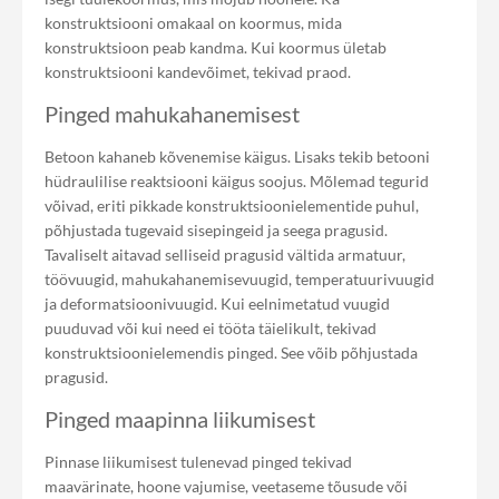
konstruktsiooni omakaal on koormus, mida
konstruktsioon peab kandma. Kui koormus ületab
konstruktsiooni kandevõimet, tekivad praod.
Pinged mahukahanemisest
Betoon kahaneb kõvenemise käigus. Lisaks tekib betooni
hüdraulilise reaktsiooni käigus soojus. Mõlemad tegurid
võivad, eriti pikkade konstruktsioonielementide puhul,
põhjustada tugevaid sisepingeid ja seega pragusid.
Tavaliselt aitavad selliseid pragusid vältida armatuur,
töövuugid, mahukahanemisevuugid, temperatuurivuugid
ja deformatsioonivuugid. Kui eelnimetatud vuugid
puuduvad või kui need ei tööta täielikult, tekivad
konstruktsioonielemendis pinged. See võib põhjustada
pragusid.
Pinged maapinna liikumisest
Pinnase liikumisest tulenevad pinged tekivad
maavärinate, hoone vajumise, veetaseme tõusude või