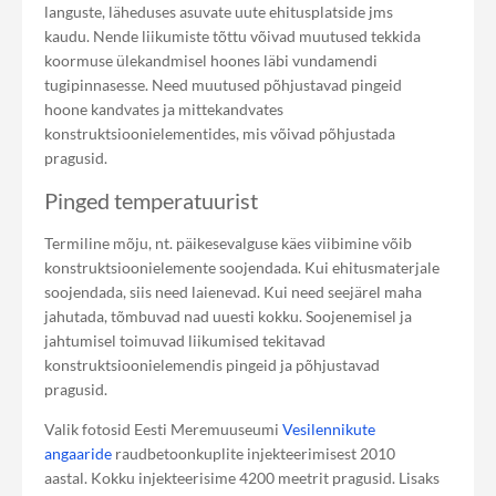
languste, läheduses asuvate uute ehitusplatside jms
kaudu. Nende liikumiste tõttu võivad muutused tekkida
koormuse ülekandmisel hoones läbi vundamendi
tugipinnasesse. Need muutused põhjustavad pingeid
hoone kandvates ja mittekandvates
konstruktsioonielementides, mis võivad põhjustada
pragusid.
Pinged temperatuurist
Termiline mõju, nt. päikesevalguse käes viibimine võib
konstruktsioonielemente soojendada. Kui ehitusmaterjale
soojendada, siis need laienevad. Kui need seejärel maha
jahutada, tõmbuvad nad uuesti kokku. Soojenemisel ja
jahtumisel toimuvad liikumised tekitavad
konstruktsioonielemendis pingeid ja põhjustavad
pragusid.
Valik fotosid Eesti Meremuuseumi
Vesilennikute
angaaride
raudbetoonkuplite injekteerimisest 2010
aastal. Kokku injekteerisime 4200 meetrit pragusid. Lisaks