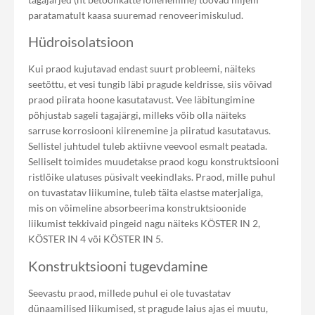
paratamatult kaasa suuremad renoveerimiskulud.
Hüdroisolatsioon
Kui praod kujutavad endast suurt probleemi, näiteks
seetõttu, et vesi tungib läbi pragude keldrisse, siis võivad
praod piirata hoone kasutatavust. Vee läbitungimine
põhjustab sageli tagajärgi, milleks võib olla näiteks
sarruse korrosiooni kiirenemine ja piiratud kasutatavus.
Sellistel juhtudel tuleb aktiivne veevool esmalt peatada.
Selliselt toimides muudetakse praod kogu konstruktsiooni
ristlõike ulatuses püsivalt veekindlaks. Praod, mille puhul
on tuvastatav liikumine, tuleb täita elastse materjaliga,
mis on võimeline absorbeerima konstruktsioonide
liikumist tekkivaid pingeid nagu näiteks KÖSTER IN 2,
KÖSTER IN 4 või KÖSTER IN 5.
Konstruktsiooni tugevdamine
Seevastu praod, millede puhul ei ole tuvastatav
dünaamilised liikumised, st pragude laius ajas ei muutu,