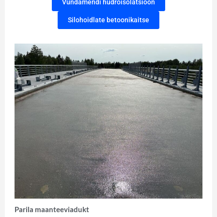
Vundamendi hüdroisolatsioon
Silohoidlate betoonikaitse
Parila maanteeviadukt