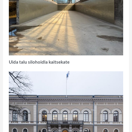
Uida talu silohoidla kaitsekate