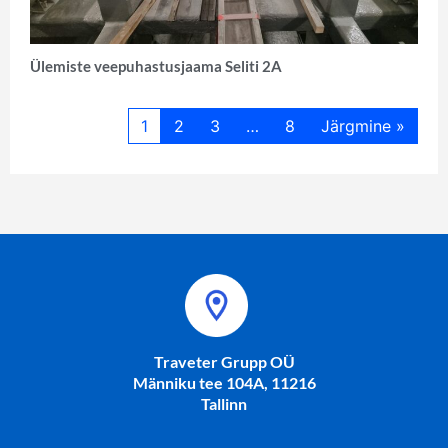
Ülemiste veepuhastusjaama Seliti 2A
1
2
3
…
8
Järgmine »
Traveter Grupp OÜ
Männiku tee 104A, 11216
Tallinn