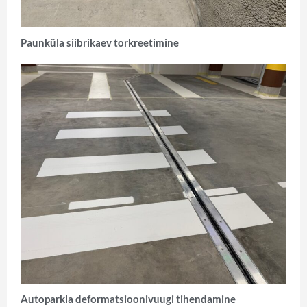
Paunküla siibrikaev torkreetimine
Autoparkla deformatsioonivuugi tihendamine