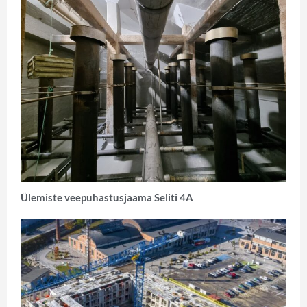
Ülemiste veepuhastusjaama Seliti 4A