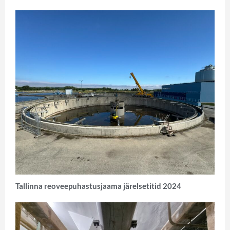
Tallinna reoveepuhastusjaama järelsetitid 2024