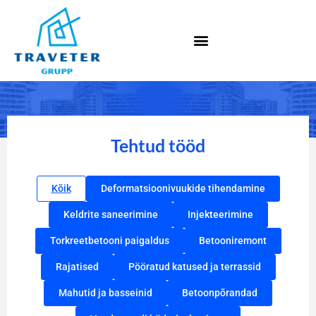
Tehtud tööd
Kõik
Deformatsioonivuukide tihendamine
Keldrite saneerimine
Injekteerimine
Torkreetbetooni paigaldus
Betooniremont
Rajatised
Pööratud katused ja terrassid
Mahutid ja basseinid
Betoonpõrandad