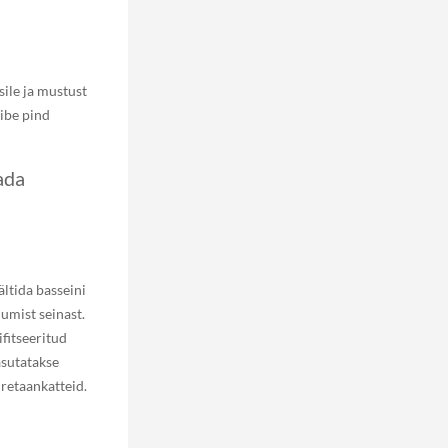
sile ja mustust
libe pind
ada
ältida basseini
umist seinast.
fitseeritud
asutatakse
retaankatteid.