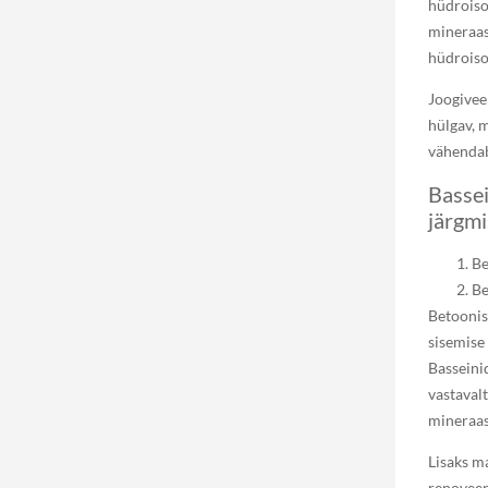
hüdroiso
mineraas
hüdroiso
Joogivee
hülgav, m
vähendab
Bassei
järgmi
Be
Be
Betoonist
sisemise
Basseini
vastaval
mineraas
Lisaks m
renoveer