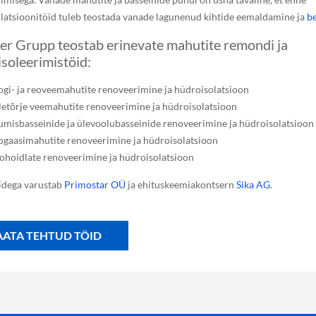
latsioonitöid tuleb teostada vanade lagunenud kihtide eemaldamine ja
b
er Grupp teostab erinevate mahutite remondi ja
soleerimistöid:
ogi- ja reoveemahutite renoveerimine ja hüdroisolatsioon
letõrje veemahutite renoveerimine ja hüdroisolatsioon
umisbasseinide ja ülevoolubasseinide renoveerimine ja hüdroisolatsioon
ogaasimahutite renoveerimine ja hüdroisolatsioon
lohoidlate renoveerimine ja hüdroisolatsioon
idega varustab
Primostar OÜ
ja ehituskeemiakontsern
Sika AG
.
AATA TEHTUD TÖID