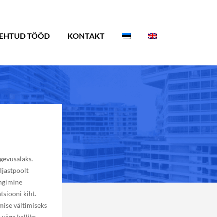
EHTUD TÖÖD
KONTAKT
gevusalaks.
äljastpoolt
ungimine
tsiooni kiht.
mise vältimiseks
väga kalliks.