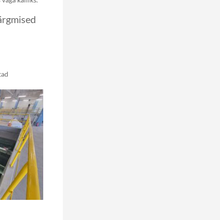
järgmised
tad