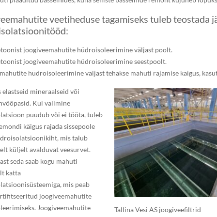
eemahutite veetiheduse tagamiseks tuleb teostada 
solatsioonitööd:
toonist joogiveemahutite hüdroisoleerimine väljast poolt.
toonist joogiveemahutite hüdroisoleerimine seestpoolt.
mahutite hüdroisoleerimine väljast tehakse mahuti rajamise käigus, kasu
s elastseid mineraalseid või
võõpasid. Kui välimine
latsioon puudub või ei tööta, tuleb
emondi käigus rajada sissepoole
droisolatsioonikiht, mis talub
elt küljelt avalduvat veesurvet.
rast seda saab kogu mahuti
lt katta
latsioonisüsteemiga, mis peab
rtifitseeritud joogiveemahutite
leerimiseks. Joogiveemahutite
Tallina Vesi AS joogiveefiltrid