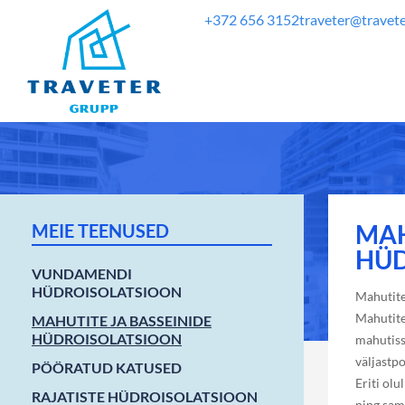
+372 656 3152
traveter@travete
MAH
MEIE TEENUSED
HÜD
VUNDAMENDI
HÜDROISOLATSIOON
Mahutite
Mahutite 
MAHUTITE JA BASSEINIDE
HÜDROISOLATSIOON
mahutiss
väljastpo
PÖÖRATUD KATUSED
Eriti ol
RAJATISTE HÜDROISOLATSIOON
ning sam