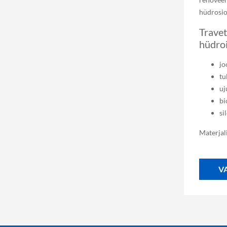
hüdrosio
Travet
hüdroi
jo
tu
uj
bi
si
Materjal
V