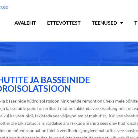
r.ee
AVALEHT
ETTEVÕTTEST
TEENUSED
T
UTITE JA BASSEINIDE
ROISOLATSIOON
 ja basseinide hüdroisolatsioon ning nende remont on üheks meie põhite
ja basseinide puhul on eriliselt oluline takistada vee sissetungimist nii v
e kui ka vastupidi, takistada vee väljavoolamist mahutist. Kui vee sisset
olt ei ole takistatud, siis võidakse ära rikkuda mahuti sees olev hüdroisola
uline on mõlemasuunaline täielik veetihedus joogiveemahutites vee saastu
uti plaaditud basseinides, kuna selliste basseinide remont kujuneb lõpuks 