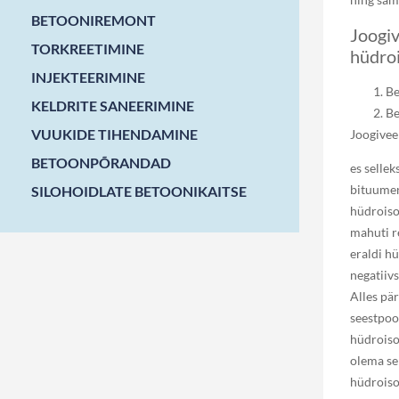
BETOONIREMONT
Joogiv
TORKREETIMINE
hüdroi
INJEKTEERIMINE
Be
KELDRITE SANEERIMINE
Be
VUUKIDE TIHENDAMINE
Joogivee
BETOONPÕRANDAD
es sellek
bituumen
SILOHOIDLATE BETOONIKAITSE
hüdroiso
mahuti r
eraldi hü
negatiivs
Alles pä
seestpoo
hüdroiso
olema se
hüdroiso