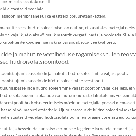
leerimiseks kasutatakse nii
eid elstastseid vedelaid
latsioonimembraane kui ka elastseid polüuretaankatteid.
mahutite seest hüdroisoleerimisel on oluline, et kasutatav materjal oleks 
is on vajalik, et oleks võimalik mahutit kergesti pesta ja hooldada. Sile ja 
 ka bakterite kogunemise riski ja parandab joogivee kvaliteeti.
nide ja mahutite veetiheduse tagamiseks tuleb teost
sed hüdroisolatsioonitööd:
toonist ujumisbasseinide ja mahutit hüdroisoleerimine väljast poolt.
toonist ujumisbasseinide hüdroisoleerimine seestpoolt.
 ujumisbasseinide hüdroisoleerimine väljast poolt on vajalik selleks, et v
 hüdroisolatsiooni ja plaatide või mõne muu katte lahtitulemis või eemald
de seestpoolt hüdroisoleerimiseks mõeldud materjalid peavad olema serti
t basseini või mahuti otstarbele. Ujumisbasseinide hüdroisoleerimiseks k
eid elstastseid vedelaid hüdroisolatsioonimembraane või elastseid polüu
ahutite ja basseinide hüdroisoleerimisele tegeleme ka nende remondi ja
imisega. Vanade mahutite ja basseinide puhul on üsna tavaline, et enne