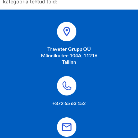
kategooria tehtud töid:
Traveter Grupp OÜ
Männiku tee 104A, 11216
Tallinn
+372 65 63 152