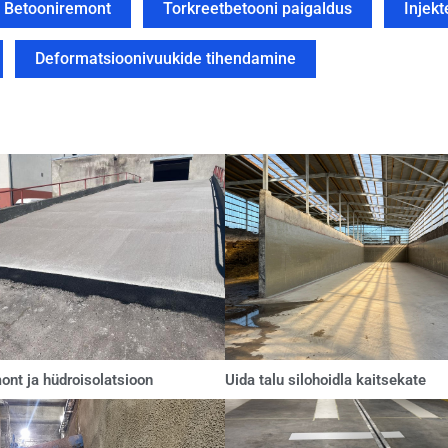
Betooniremont
Torkreetbetooni paigaldus
Injek
Deformatsioonivuukide tihendamine
ont ja hüdroisolatsioon
Uida talu silohoidla kaitsekate