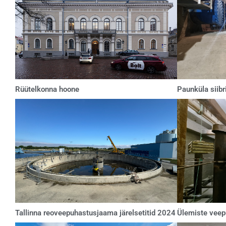
Rüütelkonna hoone
Paunküla siibr
Tallinna reoveepuhastusjaama järelsetitid 2024
Ülemiste veep