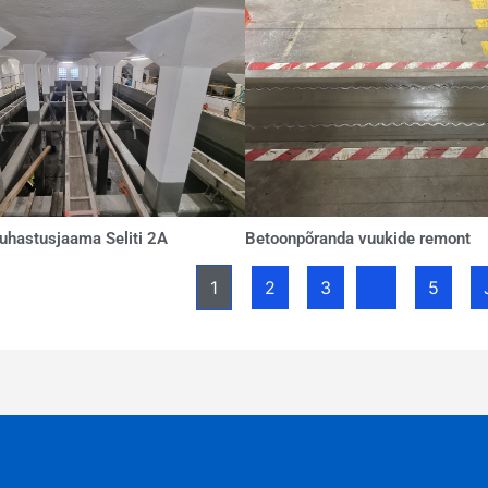
uhastusjaama Seliti 2A
Betoonpõranda vuukide remont
1
2
3
…
5