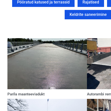
Pööratud katused ja terrassid
Rajatised
Keldrite saneerimine
Parila maanteeviadukt
Autorambi rem