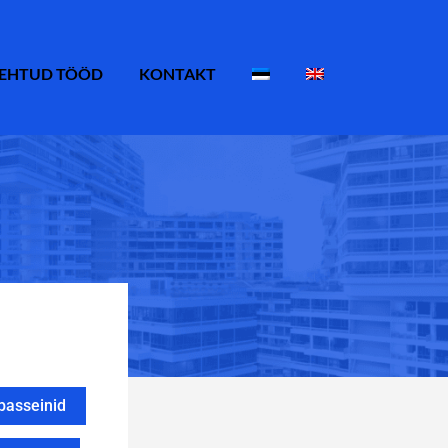
EHTUD TÖÖD
KONTAKT
basseinid