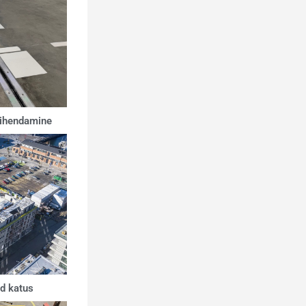
tihendamine
d katus