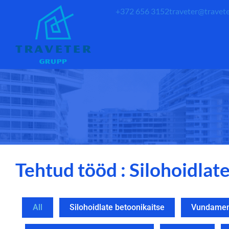
+372 656 3152
traveter@travete
Tehtud tööd : Silohoidlat
All
Silohoidlate betoonikaitse
Vundamend