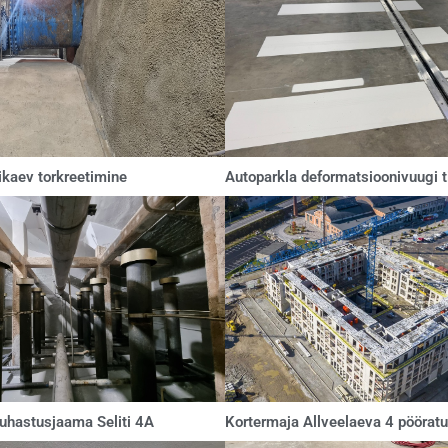
ikaev torkreetimine
Autoparkla deformatsioonivuugi 
uhastusjaama Seliti 4A
Kortermaja Allveelaeva 4 pööratu