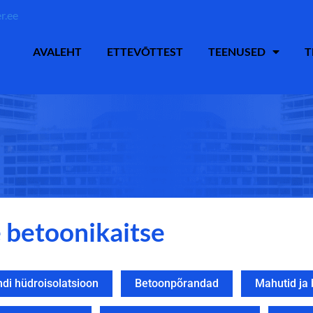
r.ee
AVALEHT
ETTEVÕTTEST
TEENUSED
T
e betoonikaitse
i hüdroisolatsioon
Betoonpõrandad
Mahutid ja 