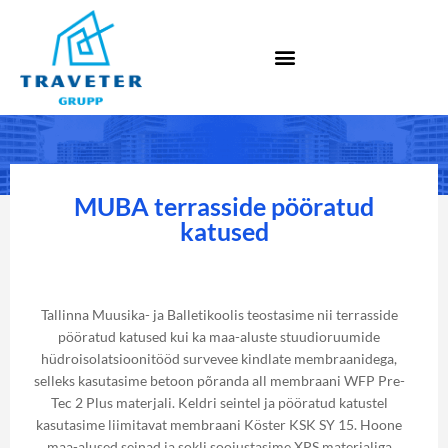
MUBA terrasside pööratud
katused
Tallinna Muusika- ja Balletikoolis teostasime nii terrasside
pööratud katused kui ka maa-aluste stuudioruumide
hüdroisolatsioonitööd survevee kindlate membraanidega,
selleks kasutasime betoon põranda all membraani WFP Pre-
Tec 2 Plus materjali. Keldri seintel ja pööratud katustel
kasutasime liimitavat membraani Köster KSK SY 15. Hoone
maa-alused seinad ja sokli soojustasime XPS materjaliga