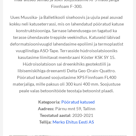
Finnfoam F-300.
Uues Muusika- ja Balletikooli sisehoovis ja ujula peal asuvad
kokku neli katuseterrassi, mis on lahendatud pööratud katuse
konstruktsiooniga. Sarnase lahendusega on tagatud ka
terasse ühendavate treppide veekindlus. Katuseid läbivad
deformatsioonivuugid lahendasime epoliimi ja termoplastist
vuugilindiga ASO-Tape. Terrasside hüdroisolatsiooniks
kasutasime liimitavat membraani Köster KSK SY 15.
Hüdroisolatsioon sai dreenkihiks geotekstiili ja
libisemiskihiga dreenamti Delta Geo-Drain-Quattro.
Pööratud katused soojustasime XPS Finnfoam FL400
materjaliga, mille paksus oli 300 kuni 400 mm. Soojustuse
peale valas betoonitööde teostaja betoonist plaadi.
Kategooria:
Pööratud katused
Aadress:
Pärnu mnt 59, Tallinn
Teostatud aastal:
2020-2021
Tellija:
Merko Ehitus Eesti AS