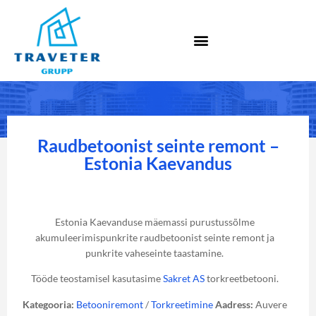
Raudbetoonist seinte remont –
Estonia Kaevandus
Estonia Kaevanduse mäemassi purustussõlme
akumuleerimispunkrite raudbetoonist seinte remont ja
punkrite vaheseinte taastamine.
Tööde teostamisel kasutasime
Sakret AS
torkreetbetooni.
Kategooria:
Betooniremont
/
Torkreetimine
Aadress:
Auvere