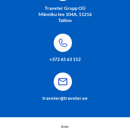
Traveter Grupp OÜ
Männiku tee 104A, 11216
Tallinn
+372 65 63 152
traveter@traveter.ee
Buller