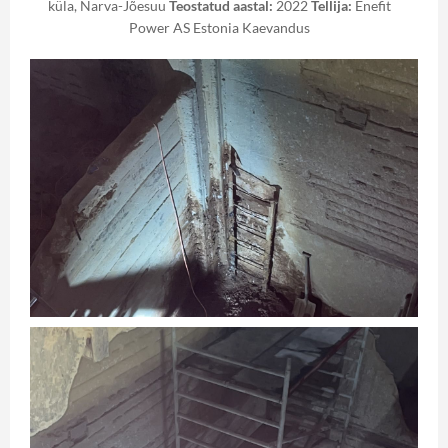
küla, Narva-Jõesuu
Teostatud aastal:
2022
Tellija:
Enefit
Power AS Estonia Kaevandus