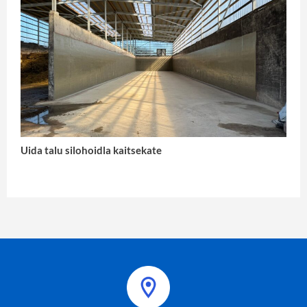
Uida talu silohoidla kaitsekate