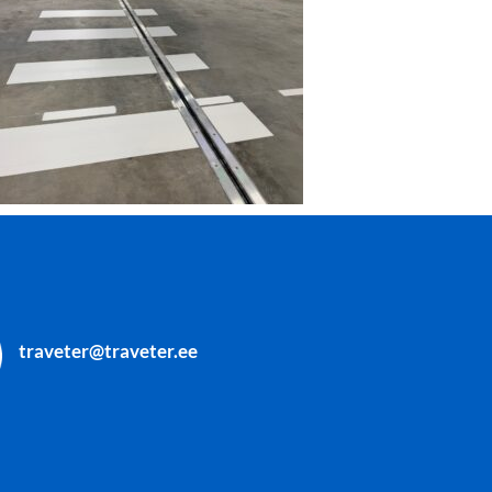
traveter@traveter.ee