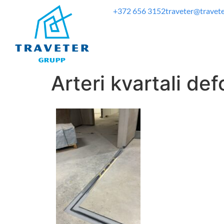
+372 656 3152
traveter@travete
Arteri kvartali de