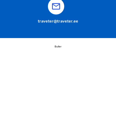
traveter@traveter.ee
Buller