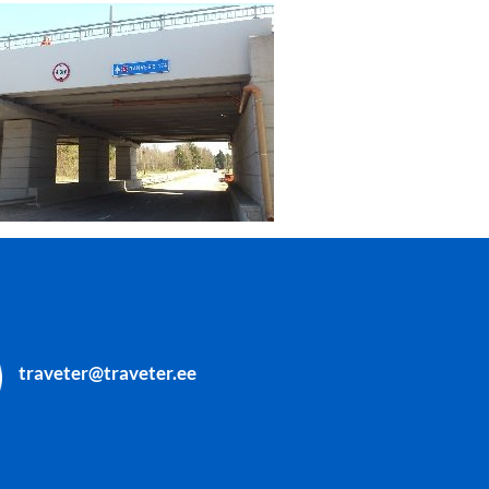
traveter@traveter.ee