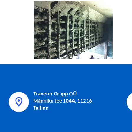
Traveter Grupp OÜ
Männiku tee 104A, 11216
Tallinn