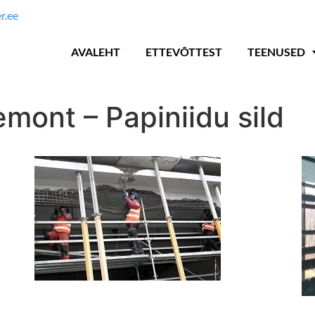
r.ee
AVALEHT
ETTEVÕTTEST
TEENUSED
remont – Papiniidu sild