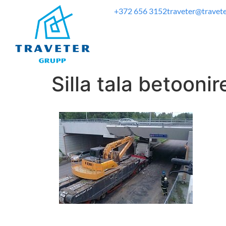
+372 656 3152
traveter@travete
Silla tala betooni