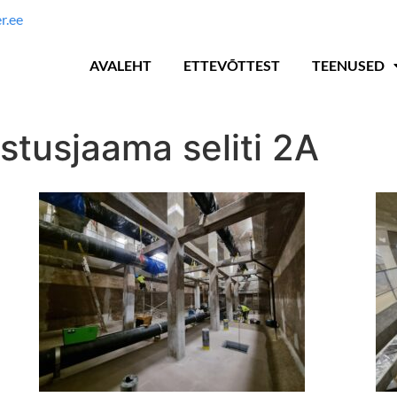
r.ee
AVALEHT
ETTEVÕTTEST
TEENUSED
tusjaama seliti 2A