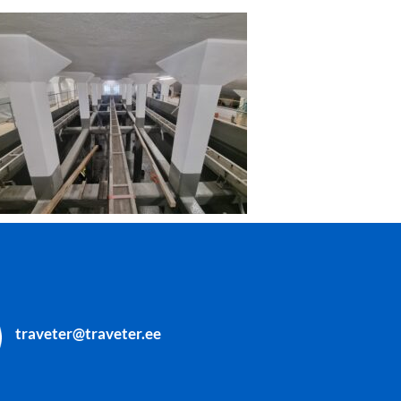
traveter@traveter.ee