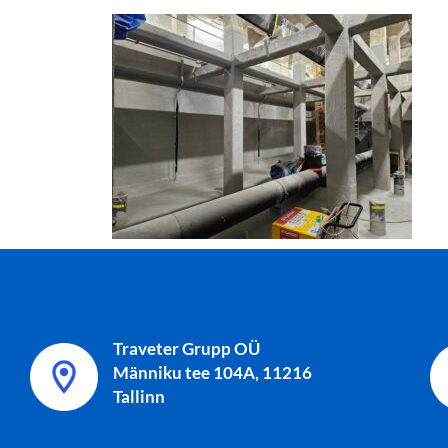
Traveter Grupp OÜ
Männiku tee 104A, 11216
Tallinn