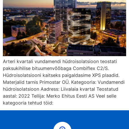
Arteri kvartali vundamendi hüdroisolatsioon teostati
paksukihilise bituumenvõõbaga Combiflex C2/S.
Hüdroisolatsiooni kaitseks paigaldasime XPS plaadid.
Materjalid tarnis Primostar OÜ. Kategooria: Vundamendi
hüdroisolatsioon Aadress: Liivalaia kvartal Teostatud
aastal: 2022 Tellija: Merko Ehitus Eesti AS Veel selle
kategooria tehtud töid: