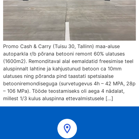
Promo Cash & Carry (Tuisu 30, Tallinn) maa-aluse
autoparkla r/b põrana betooni remont 60% ulatuses
(1600m2). Remonditaval alal eemaldatid freesimise teel
aluspinnalt lahtine ja kahjustunud betoon ca 10mm
ulatuses ning põranda pind taastati spetsiaalse
betooniremondiseguga (survetugevus 4h – 42 MPA, 28p
– 106 MPa). Tööde teostamiseks oli aega 4 nädalat,
millest 1/3 kulus aluspinna ettevalmistusele […]