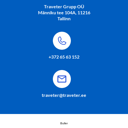
Traveter Grupp OÜ
Männiku tee 104A, 11216
Tallinn
+372 65 63 152
traveter@traveter.ee
Buller