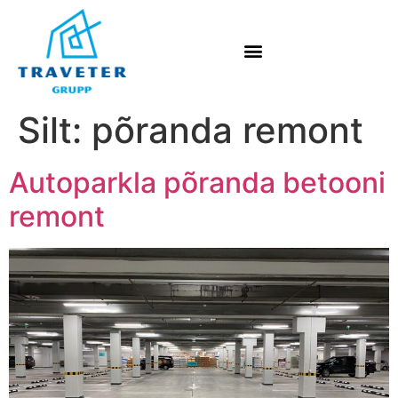
Silt:
põranda remont
Autoparkla põranda betooni
remont