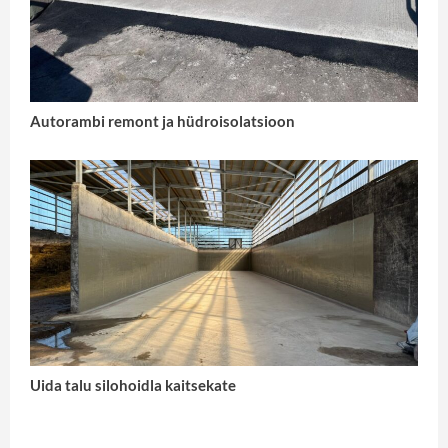
Autorambi remont ja hüdroisolatsioon
Uida talu silohoidla kaitsekate