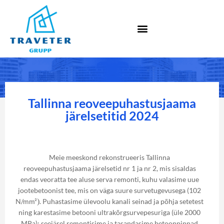
Tallinna reoveepuhastusjaama
järelsetitid 2024
Meie meeskond rekonstrueeris Tallinna
reoveepuhastusjaama järelsetid nr 1 ja nr 2, mis sisaldas
endas veoratta tee aluse serva remonti, kuhu valasime uue
jootebetoonist tee, mis on väga suure survetugevusega (102
N/mm²
)
. Puhastasime ülevoolu kanali seinad ja põhja setetest
ning karestasime betooni ultrakõrgsurvepesuriga (üle 2000
MPa); seejärel remontisime ja tasandasime betoonpinnad