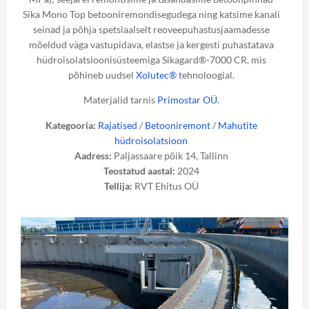
Sika Mono Top betooniremondisegudega ning katsime kanali
seinad ja põhja spetsiaalselt reoveepuhastusjaamadesse
mõeldud väga vastupidava, elastse ja kergesti puhastatava
hüdroisolatsioonisüsteemiga Sikagard®-7000 CR, mis
põhineb uudsel
Xolutec®
tehnoloogial.
Materjalid tarnis
Primostar OÜ
.
Kategooria:
Rajatised
/
Betooniremont
/
Mahutite
hüdroisolatsioon
Aadress:
Paljassaare põik 14, Tallinn
Teostatud aastal:
2024
Tellija:
RVT Ehitus OÜ