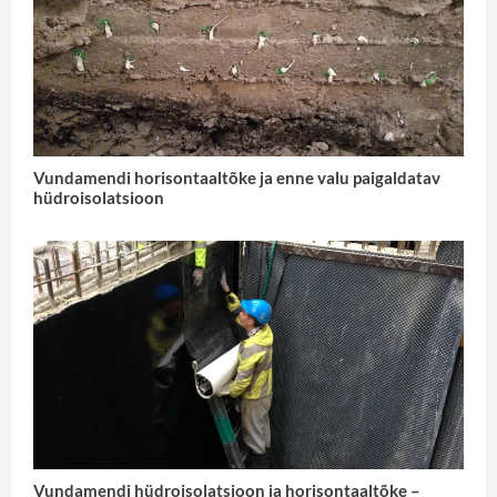
Vundamendi horisontaaltõke ja enne valu paigaldatav
hüdroisolatsioon
Vundamendi hüdroisolatsioon ja horisontaaltõke –