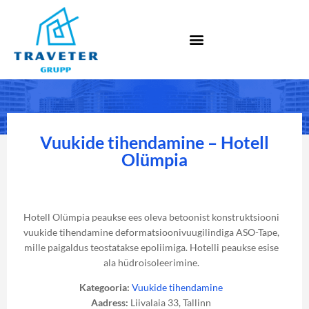
Vuukide tihendamine – Hotell
Olümpia
Hotell Olümpia peaukse ees oleva betoonist konstruktsiooni
vuukide tihendamine deformatsioonivuugilindiga ASO-Tape,
mille paigaldus teostatakse epoliimiga. Hotelli peaukse esise
ala hüdroisoleerimine.
Kategooria:
Vuukide tihendamine
Aadress:
Liivalaia 33, Tallinn