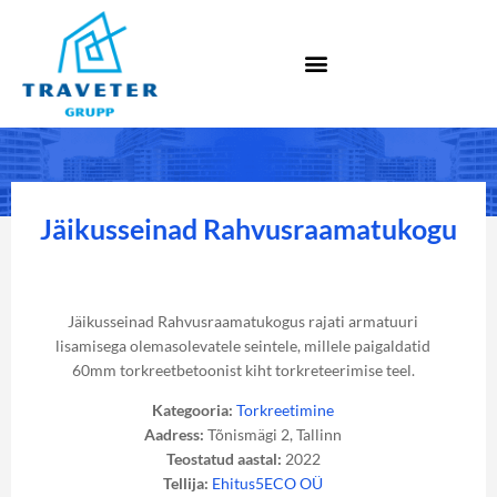
Jäikusseinad Rahvusraamatukogu
Jäikusseinad Rahvusraamatukogus rajati armatuuri
lisamisega olemasolevatele seintele, millele paigaldatid
60mm torkreetbetoonist kiht torkreteerimise teel.
Kategooria:
Torkreetimine
Aadress:
Tõnismägi 2, Tallinn
Teostatud aastal:
2022
Tellija:
Ehitus5ECO OÜ