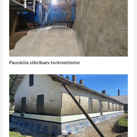
Paunküla siibrikaev torkreetimine