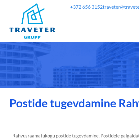
+372 656 3152
traveter@travete
Postide tugevdamine Ra
Rahvusraamatukogu postide tugevdamine. Postidele paigaldati