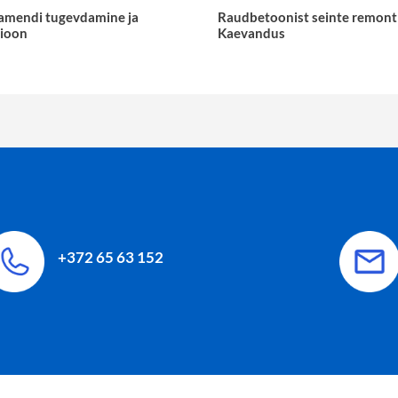
amendi tugevdamine ja
Raudbetoonist seinte remont
sioon
Kaevandus
+372 65 63 152