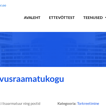
r.ee
AVALEHT
ETTEVÕTTEST
TEENUSED
hvusraamatukogu
 lisaarmatuur ning postid
Kategooria:
Torkreetimine