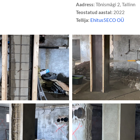
Aadress:
Tõnismägi 2, Tallinn
Teostatud aastal:
2022
Tellija:
Ehitus5ECO OÜ