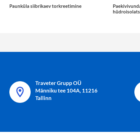
Paunküla siibrikaev torkreetimine
Paekivivund
hüdroisolat
Traveter Grupp OÜ
Männiku tee 104A, 11216
Tallinn