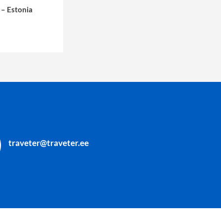
 – Estonia
traveter@traveter.ee