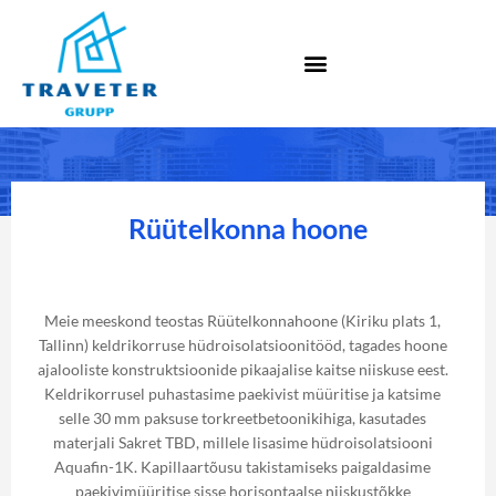
Rüütelkonna hoone
Meie meeskond teostas Rüütelkonnahoone (Kiriku plats 1,
Tallinn) keldrikorruse hüdroisolatsioonitööd, tagades hoone
ajalooliste konstruktsioonide pikaajalise kaitse niiskuse eest.
Keldrikorrusel puhastasime paekivist müüritise ja katsime
selle 30 mm paksuse torkreetbetoonikihiga, kasutades
materjali Sakret TBD, millele lisasime hüdroisolatsiooni
Aquafin-1K. Kapillaartõusu takistamiseks paigaldasime
paekivimüüritise sisse horisontaalse niiskustõkke