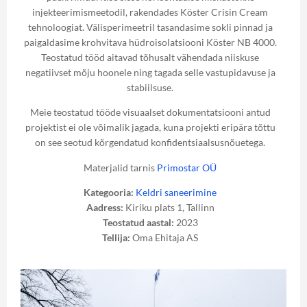
injekteerimismeetodil, rakendades Köster Crisin Cream
tehnoloogiat. Välisperimeetril tasandasime sokli pinnad ja
paigaldasime krohvitava hüdroisolatsiooni Köster NB 4000.
Teostatud tööd aitavad tõhusalt vähendada niiskuse
negatiivset mõju hoonele ning tagada selle vastupidavuse ja
stabiilsuse.
Meie teostatud tööde visuaalset dokumentatsiooni antud
projektist ei ole võimalik jagada, kuna projekti eripära tõttu
on see seotud kõrgendatud konfidentsiaalsusnõuetega.
Materjalid tarnis
Primostar OÜ
Kategooria:
Keldri saneerimine
Aadress:
Kiriku plats 1, Tallinn
Teostatud aastal:
2023
Tellija:
Oma Ehitaja AS