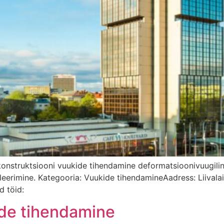
konstruktsiooni vuukide tihendamine deformatsioonivuugili
leerimine. Kategooria: Vuukide tihendamineAadress: Liivalaia
d töid:
de tihendamine