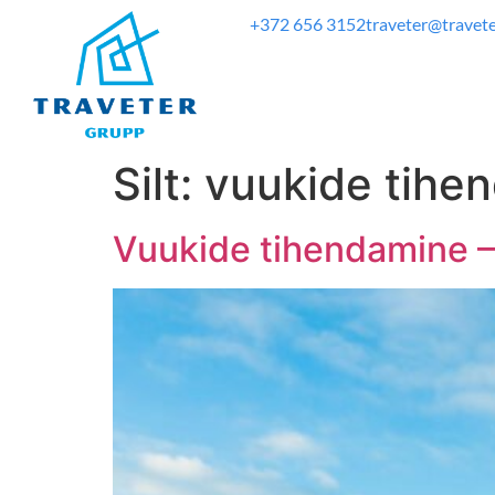
+372 656 3152
traveter@travete
Silt:
vuukide tihe
Vuukide tihendamine –