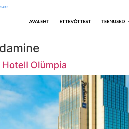
r.ee
AVALEHT
ETTEVÕTTEST
TEENUSED
ndamine
 Hotell Olümpia