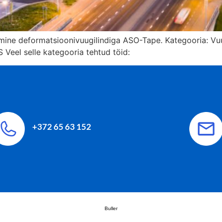
mine deformatsioonivuugilindiga ASO-Tape. Kategooria: Vu
S Veel selle kategooria tehtud töid:
+372 65 63 152
Buller