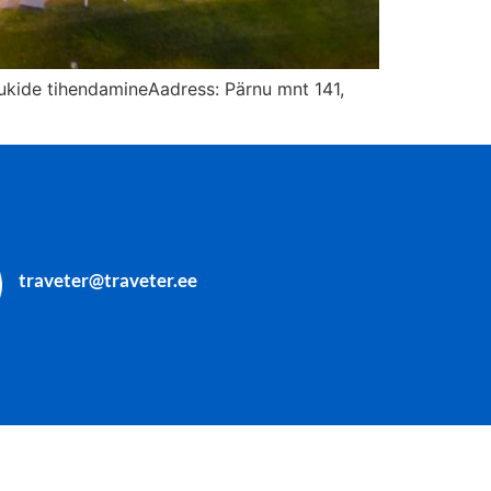
ukide tihendamineAadress: Pärnu mnt 141,
traveter@traveter.ee