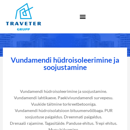
Vundamendi hüdroisoleerimine ja
soojustamine
Vundamendi hüdroisoleerimine ja soojustamine.
Vundamendi lahtikaeve. Paekivivundamendi survepesu.
Vuukide täitmine torkreetbetooniga.
Vundamendi hüdroisolatsioon bituumenvõõbaga. PUR
soojustuse paigaldus. Dreenmati paigaldus.
Drenaaši rajamine. Tagasitäide. Panduse ehitus. Trepi ehitus.
Muru külvamine.