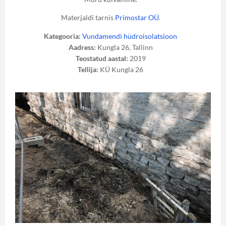
Materjaldi tarnis
Primostar OÜ
.
Kategooria:
Vundamendi hüdroisolatsioon
Aadress:
Kungla 26, Tallinn
Teostatud aastal:
2019
Tellija:
KÜ Kungla 26