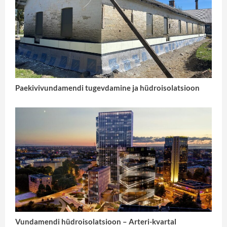
Paekivivundamendi tugevdamine ja hüdroisolatsioon
Vundamendi hüdroisolatsioon – Arteri-kvartal