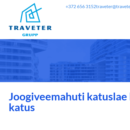
+372 656 3152
traveter@travete
Joogiveemahuti katuslae 
katus