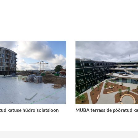
atud katuse hüdroisolatsioon
MUBA terrasside pööratud k