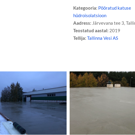
Kategooria:
Pööratud katuse
hüdroisolatsioon
Aadress:
Järvevana tee 3, Talli
Teostatud aastal:
2019
Tellija:
Tallinna Vesi AS