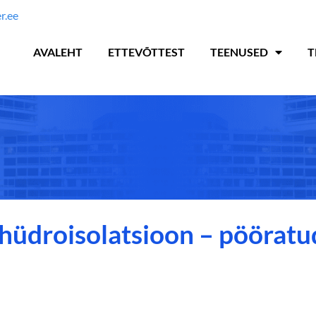
r.ee
AVALEHT
ETTEVÕTTEST
TEENUSED
T
hüdroisolatsioon – pööratu