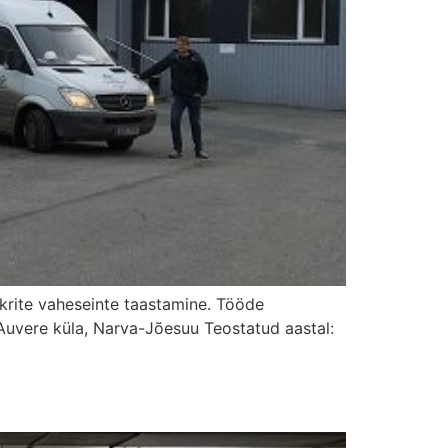
rite vaheseinte taastamine. Tööde
Auvere küla, Narva-Jõesuu Teostatud aastal: