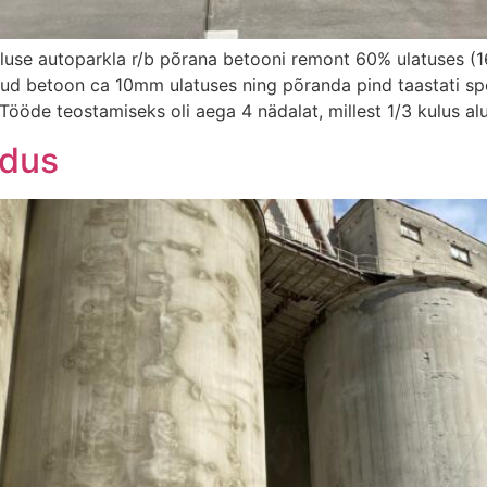
aluse autoparkla r/b põrana betooni remont 60% ulatuses (
stunud betoon ca 10mm ulatuses ning põranda pind taastati 
ööde teostamiseks oli aega 4 nädalat, millest 1/3 kulus al
ldus