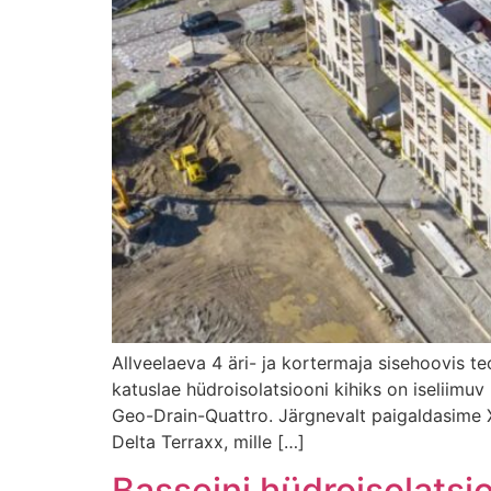
Allveelaeva 4 äri- ja kortermaja sisehoovis t
katuslae hüdroisolatsiooni kihiks on iseliimu
Geo-Drain-Quattro. Järgnevalt paigaldasime 
Delta Terraxx, mille […]
Basseini hüdroisolatsi