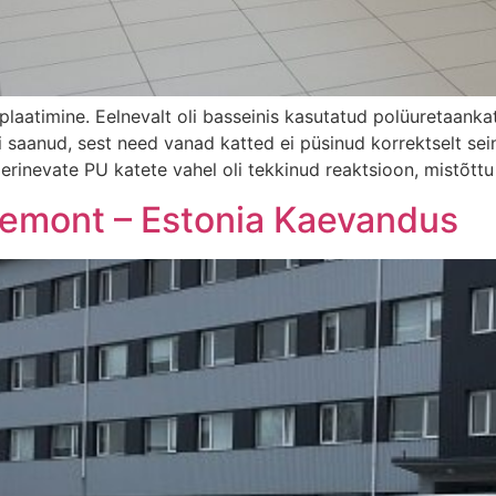
 plaatimine. Eelnevalt oli basseinis kasutatud polüuretaank
ei saanud, sest need vanad katted ei püsinud korrektselt se
 erinevate PU katete vahel oli tekkinud reaktsioon, mistõttu
remont – Estonia Kaevandus