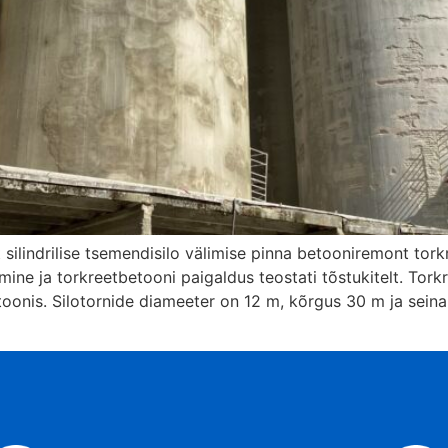
lindrilise tsemendisilo välimise pinna betooniremont torkre
ine ja torkreetbetooni paigaldus teostati tõstukitelt. Tork
toonis. Silotornide diameeter on 12 m, kõrgus 30 m ja sein