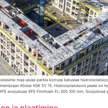
eostasime maa-aluse parkla korruse katuslae hüdroisolatsio
v membraan Köster KSK SY 15. Hüdroisolatsiooni peale on tek
XPS soojustuse XPS Finnfoam FL-300 100 mm. Soojustuse pe
oon ja plaatimine