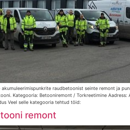
kumuleerimispunkrite raudbetoonist seinte remont ja punk
ooni. Kategooria: Betooniremont / Torkreetimine Aadress: 
us Veel selle kategooria tehtud töid:
tooni remont