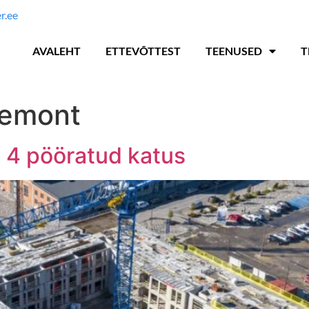
r.ee
AVALEHT
ETTEVÕTTEST
TEENUSED
T
remont
a 4 pööratud katus