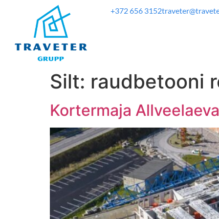
+372 656 3152
traveter@travete
Silt:
raudbetooni 
Kortermaja Allveelaev