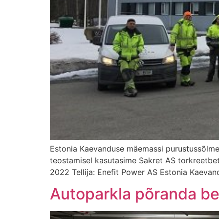
Estonia Kaevanduse mäemassi purustussõlme a
teostamisel kasutasime Sakret AS torkreetbet
2022 Tellija: Enefit Power AS Estonia Kaevand
Autoparkla põranda be