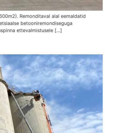
1600m2). Remonditaval alal eemaldatid
spetsiaalse betooniremondiseguga
uspinna ettevalmistusele […]