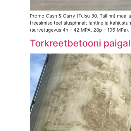
Promo Cash & Carry (Tuisu 30, Tallinn) maa-
freesimise teel aluspinnalt lahtine ja kahju
(survetugevus 4h – 42 MPA, 28p – 106 MPa). T
Torkreetbetooni paiga