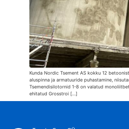
Kunda Nordic Tsement AS kokku 12 betoonist si
aluspinna ja armatuuride puhastamine, niisutam
Tsemendisilotornid 1-8 on valatud monoliitbe
ehitatud Grosstroi […]