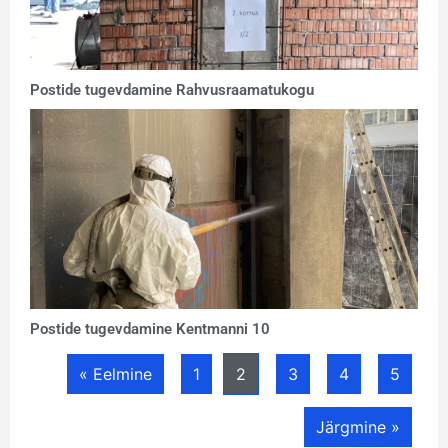
Postide tugevdamine Rahvusraamatukogu
Postide tugevdamine Kentmanni 10
« Eelmine
1
2
3
4
5
Järgmine »