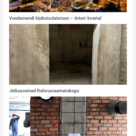
Vundamendi hüdroisolatsioon – Arteri-kvartal
Jäikusseinad Rahvusraamatukogu