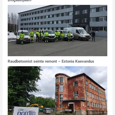
Biogaasijaam
Raudbetoonist seinte remont – Estonia Kaevandus