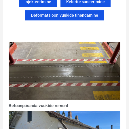
Injekteerimine
Keldrite saneerimine
Deformatsioonivuukide tihendamine
Betoonpõranda vuukide remont