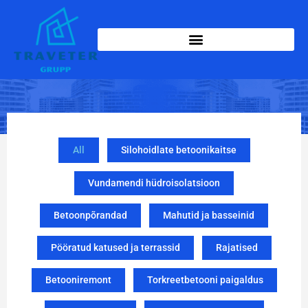
All
Silohoidlate betoonikaitse
Vundamendi hüdroisolatsioon
Betoonpõrandad
Mahutid ja basseinid
Pööratud katused ja terrassid
Rajatised
Betooniremont
Torkreetbetooni paigaldus