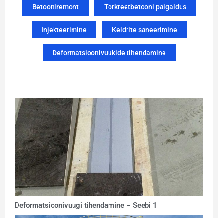
Betooniremont
Torkreetbetooni paigaldus
Injekteerimine
Keldrite saneerimine
Deformatsioonivuukide tihendamine
Deformatsioonivuugi tihendamine – Seebi 1