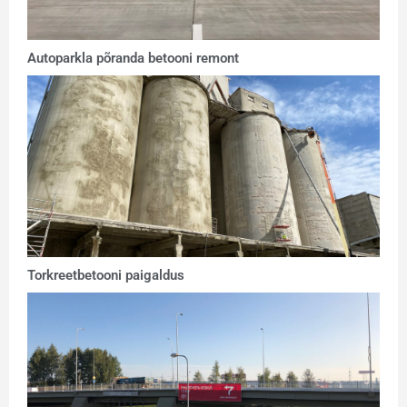
Autoparkla põranda betooni remont
Torkreetbetooni paigaldus