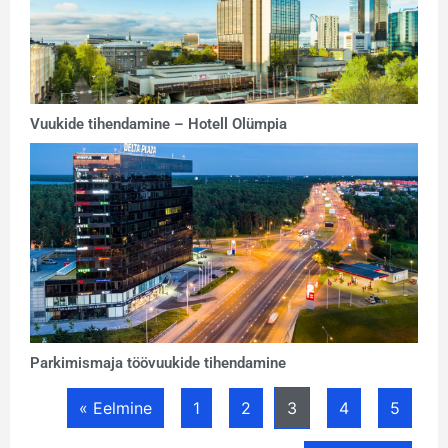
Vuukide tihendamine – Hotell Olümpia
Parkimismaja töövuukide tihendamine
« Eelmine
1
2
3
4
5