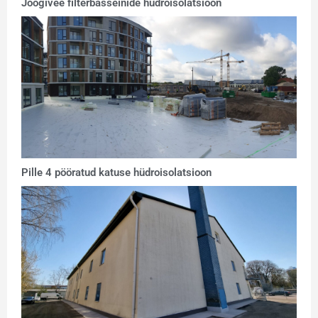
Joogivee filterbasseinide hüdroisolatsioon
Pille 4 pööratud katuse hüdroisolatsioon