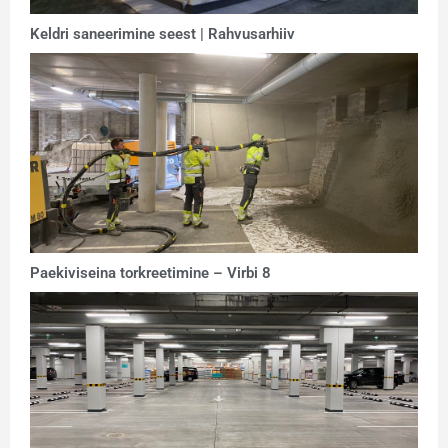
Keldri saneerimine seest | Rahvusarhiiv
Paekiviseina torkreetimine – Virbi 8