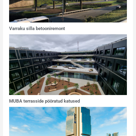
Varraku silla betooniremont
MUBA terrasside pööratud katused