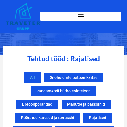
Tehtud tööd : Rajatised
All
Silohoidlate betoonikaitse
Vundamendi hüdroisolatsioon
Betoonpõrandad
Mahutid ja basseinid
Pööratud katused ja terrassid
Rajatised