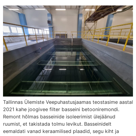
Tallinnas Ülemiste Veepuhastusjaamas teostasime aastal
2021 kahe joogivee filter basseini betooniremondi.
Remont hõlmas basseinide isoleerimist ülejäänud
ruumist, et takistada tolmu levikut. Basseinidelt
eemaldati vanad keraamilised plaadid, segu kiht ja