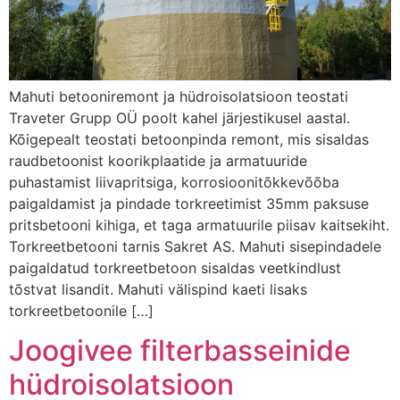
Mahuti betooniremont ja hüdroisolatsioon teostati
Traveter Grupp OÜ poolt kahel järjestikusel aastal.
Kõigepealt teostati betoonpinda remont, mis sisaldas
raudbetoonist koorikplaatide ja armatuuride
puhastamist liivapritsiga, korrosioonitõkkevõõba
paigaldamist ja pindade torkreetimist 35mm paksuse
pritsbetooni kihiga, et taga armatuurile piisav kaitsekiht.
Torkreetbetooni tarnis Sakret AS. Mahuti sisepindadele
paigaldatud torkreetbetoon sisaldas veetkindlust
tõstvat lisandit. Mahuti välispind kaeti lisaks
torkreetbetoonile […]
Joogivee filterbasseinide
hüdroisolatsioon