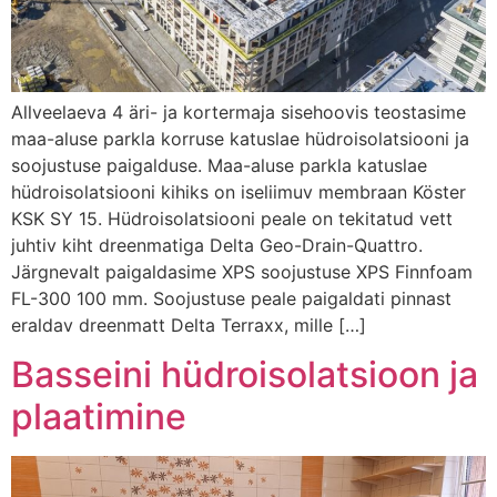
Allveelaeva 4 äri- ja kortermaja sisehoovis teostasime
maa-aluse parkla korruse katuslae hüdroisolatsiooni ja
soojustuse paigalduse. Maa-aluse parkla katuslae
hüdroisolatsiooni kihiks on iseliimuv membraan Köster
KSK SY 15. Hüdroisolatsiooni peale on tekitatud vett
juhtiv kiht dreenmatiga Delta Geo-Drain-Quattro.
Järgnevalt paigaldasime XPS soojustuse XPS Finnfoam
FL-300 100 mm. Soojustuse peale paigaldati pinnast
eraldav dreenmatt Delta Terraxx, mille […]
Basseini hüdroisolatsioon ja
plaatimine