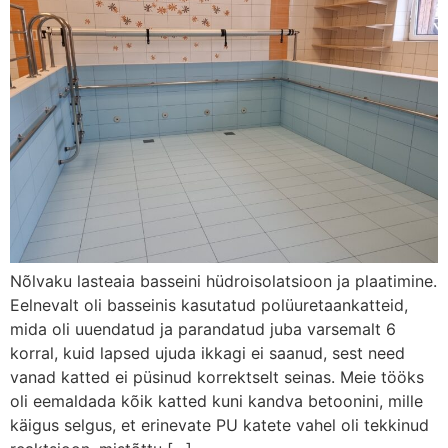
Nõlvaku lasteaia basseini hüdroisolatsioon ja plaatimine.
Eelnevalt oli basseinis kasutatud polüuretaankatteid,
mida oli uuendatud ja parandatud juba varsemalt 6
korral, kuid lapsed ujuda ikkagi ei saanud, sest need
vanad katted ei püsinud korrektselt seinas. Meie tööks
oli eemaldada kõik katted kuni kandva betoonini, mille
käigus selgus, et erinevate PU katete vahel oli tekkinud