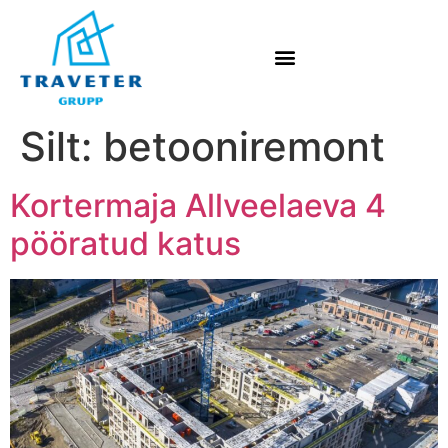
Silt:
betooniremont
Kortermaja Allveelaeva 4
pööratud katus