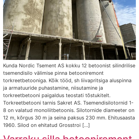
Kunda Nordic Tsement AS kokku 12 betoonist silindrilise
tsemendisilo välimise pinna betooniremont
torkreetbetooniga. Kõik tööd, sh liivapritsiga aluspinna
ja armatuuride puhastamine, niisutamine ja
torkreetbetooni paigaldus teostati tõstukitelt.
Torkreetbetooni tarnis Sakret AS. Tsemendisilotornid 1-
8 on valatud monoliitbetoonis. Silotornide diameeter on
12 m, kõrgus 30 m ja seina paksus 230 mm. Ehitusaasta
1960. Silod on ehitatud Grosstroi […]