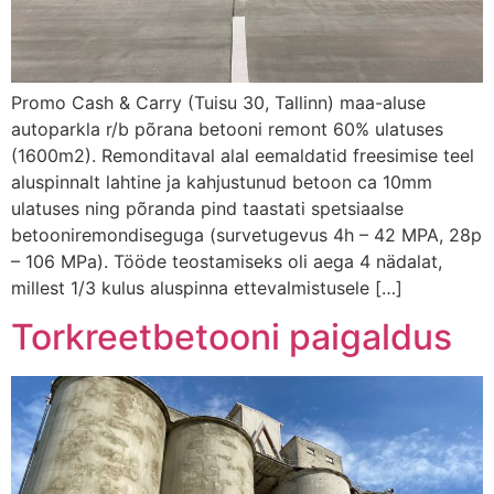
Promo Cash & Carry (Tuisu 30, Tallinn) maa-aluse
autoparkla r/b põrana betooni remont 60% ulatuses
(1600m2). Remonditaval alal eemaldatid freesimise teel
aluspinnalt lahtine ja kahjustunud betoon ca 10mm
ulatuses ning põranda pind taastati spetsiaalse
betooniremondiseguga (survetugevus 4h – 42 MPA, 28p
– 106 MPa). Tööde teostamiseks oli aega 4 nädalat,
millest 1/3 kulus aluspinna ettevalmistusele […]
Torkreetbetooni paigaldus