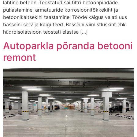
lahtine betoon. Teostatud sai filtri betoonpindade
puhastamine, armatuuride korrosioonitõkkekiht ja
betoonikaitsekihi taastamine. Tööde käigus valati uus
basseini serv ja käiguteed. Basseini viimistluskiht ehk
hüdroisolatsioon teostati elastse […]
Autoparkla põranda betooni
remont