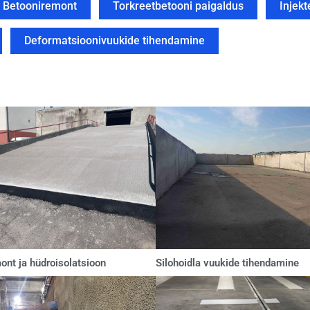
Betooniremont
Torkreetbetooni paigaldus
Injek
Deformatsioonivuukide tihendamine
ont ja hüdroisolatsioon
Silohoidla vuukide tihendamine