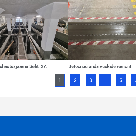
uhastusjaama Seliti 2A
Betoonpõranda vuukide remont
1
2
3
…
5