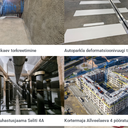
ikaev torkreetimine
Autoparkla deformatsioonivuugi 
uhastusjaama Seliti 4A
Kortermaja Allveelaeva 4 pööratu