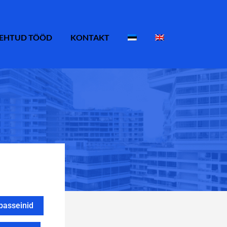
EHTUD TÖÖD
KONTAKT
basseinid