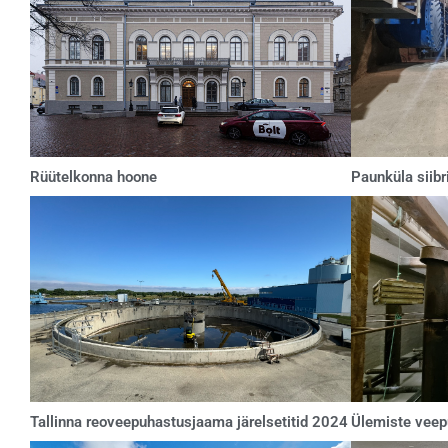
Rüütelkonna hoone
Paunküla siibr
Tallinna reoveepuhastusjaama järelsetitid 2024
Ülemiste veep