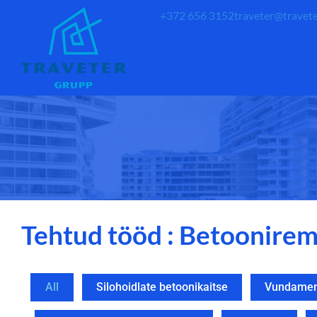
+372 656 3152
traveter@travete
Tehtud tööd : Betoonire
All
Silohoidlate betoonikaitse
Vundamend