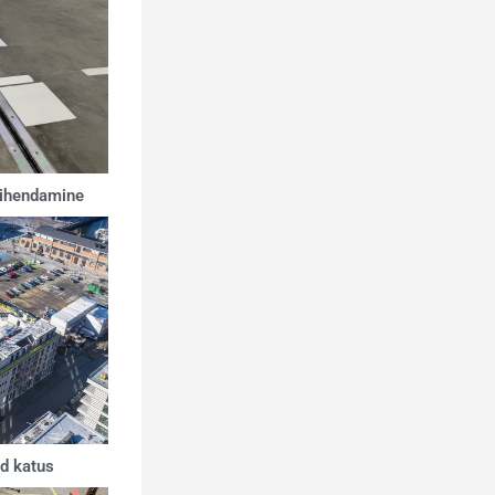
tihendamine
d katus