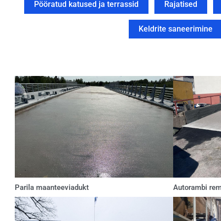
Pööratud katused ja terrassid
Rajatised
Keldrite saneerimine
Parila maanteeviadukt
Autorambi rem