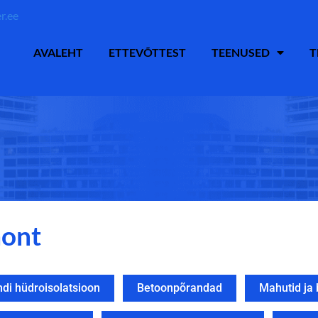
r.ee
AVALEHT
ETTEVÕTTEST
TEENUSED
T
mont
i hüdroisolatsioon
Betoonpõrandad
Mahutid ja 